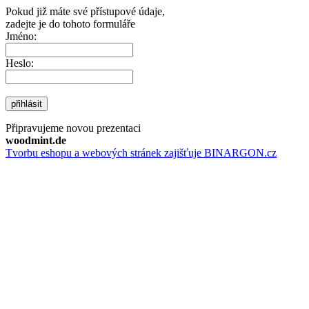
Pokud již máte své přístupové údaje,
zadejte je do tohoto formuláře
Jméno:
Heslo:
přihlásit
Připravujeme novou prezentaci
woodmint.de
Tvorbu eshopu a webových stránek zajišťuje BINARGON.cz