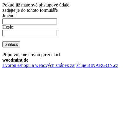
Pokud již máte své přístupové údaje,
zadejte je do tohoto formuláře
Jméno:
Heslo:
přihlásit
Připravujeme novou prezentaci
woodmint.de
Tvorbu eshopu a webových stránek zajišťuje BINARGON.cz