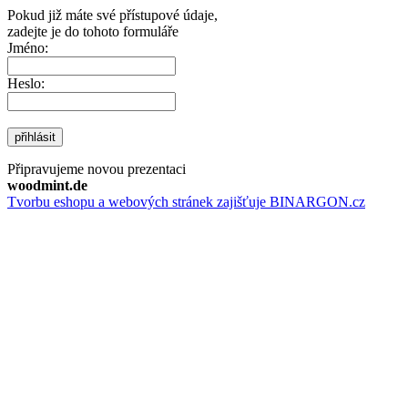
Pokud již máte své přístupové údaje,
zadejte je do tohoto formuláře
Jméno:
Heslo:
přihlásit
Připravujeme novou prezentaci
woodmint.de
Tvorbu eshopu a webových stránek zajišťuje BINARGON.cz