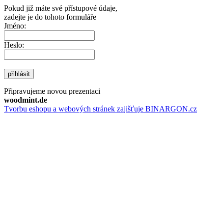
Pokud již máte své přístupové údaje,
zadejte je do tohoto formuláře
Jméno:
Heslo:
přihlásit
Připravujeme novou prezentaci
woodmint.de
Tvorbu eshopu a webových stránek zajišťuje BINARGON.cz