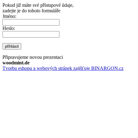
Pokud již máte své přístupové údaje,
zadejte je do tohoto formuláře
Jméno:
Heslo:
přihlásit
Připravujeme novou prezentaci
woodmint.de
Tvorbu eshopu a webových stránek zajišťuje BINARGON.cz