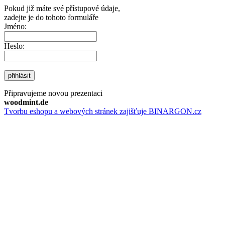
Pokud již máte své přístupové údaje,
zadejte je do tohoto formuláře
Jméno:
Heslo:
přihlásit
Připravujeme novou prezentaci
woodmint.de
Tvorbu eshopu a webových stránek zajišťuje BINARGON.cz