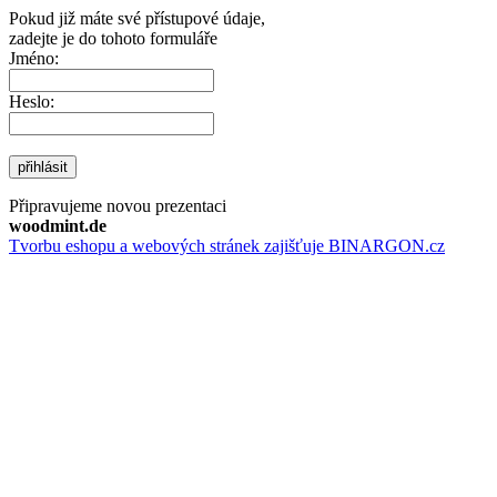
Pokud již máte své přístupové údaje,
zadejte je do tohoto formuláře
Jméno:
Heslo:
přihlásit
Připravujeme novou prezentaci
woodmint.de
Tvorbu eshopu a webových stránek zajišťuje BINARGON.cz