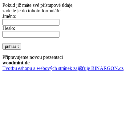
Pokud již máte své přístupové údaje,
zadejte je do tohoto formuláře
Jméno:
Heslo:
přihlásit
Připravujeme novou prezentaci
woodmint.de
Tvorbu eshopu a webových stránek zajišťuje BINARGON.cz