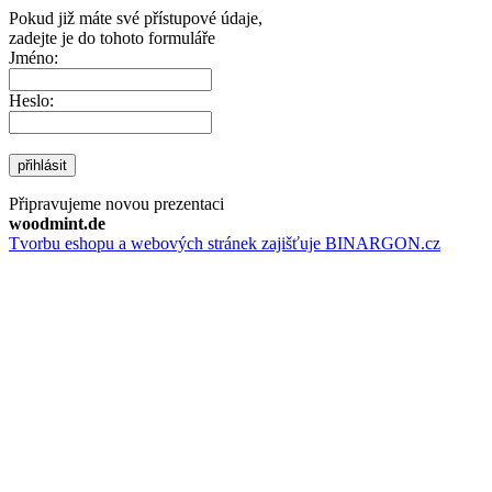
Pokud již máte své přístupové údaje,
zadejte je do tohoto formuláře
Jméno:
Heslo:
přihlásit
Připravujeme novou prezentaci
woodmint.de
Tvorbu eshopu a webových stránek zajišťuje BINARGON.cz