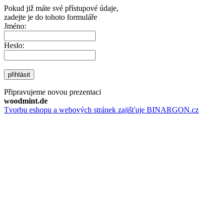
Pokud již máte své přístupové údaje,
zadejte je do tohoto formuláře
Jméno:
Heslo:
přihlásit
Připravujeme novou prezentaci
woodmint.de
Tvorbu eshopu a webových stránek zajišťuje BINARGON.cz