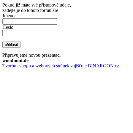
Pokud již máte své přístupové údaje,
zadejte je do tohoto formuláře
Jméno:
Heslo:
přihlásit
Připravujeme novou prezentaci
woodmint.de
Tvorbu eshopu a webových stránek zajišťuje BINARGON.cz