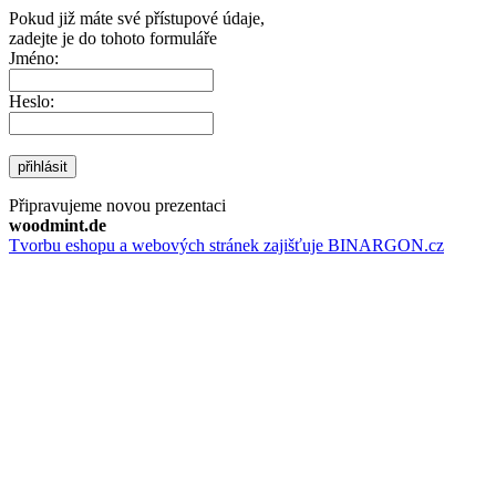
Pokud již máte své přístupové údaje,
zadejte je do tohoto formuláře
Jméno:
Heslo:
přihlásit
Připravujeme novou prezentaci
woodmint.de
Tvorbu eshopu a webových stránek zajišťuje BINARGON.cz