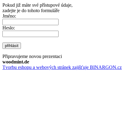
Pokud již máte své přístupové údaje,
zadejte je do tohoto formuláře
Jméno:
Heslo:
přihlásit
Připravujeme novou prezentaci
woodmint.de
Tvorbu eshopu a webových stránek zajišťuje BINARGON.cz