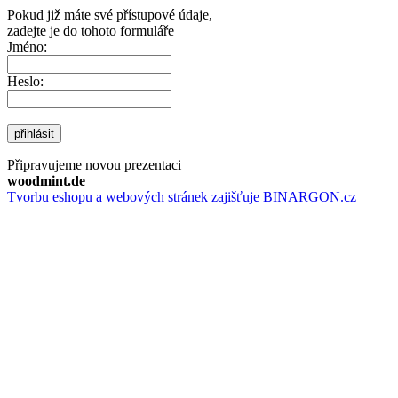
Pokud již máte své přístupové údaje,
zadejte je do tohoto formuláře
Jméno:
Heslo:
přihlásit
Připravujeme novou prezentaci
woodmint.de
Tvorbu eshopu a webových stránek zajišťuje BINARGON.cz