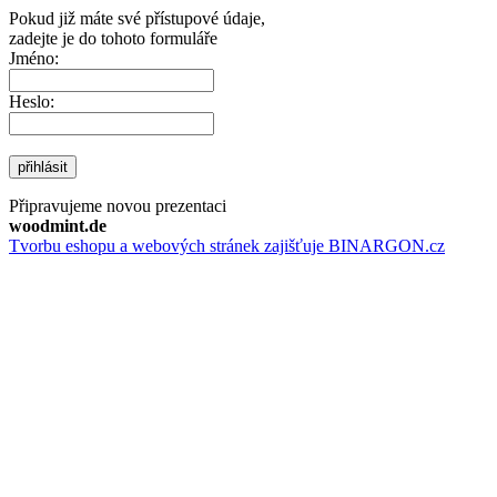
Pokud již máte své přístupové údaje,
zadejte je do tohoto formuláře
Jméno:
Heslo:
přihlásit
Připravujeme novou prezentaci
woodmint.de
Tvorbu eshopu a webových stránek zajišťuje BINARGON.cz