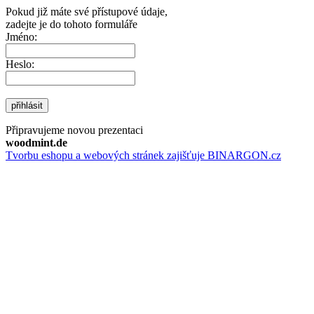
Pokud již máte své přístupové údaje,
zadejte je do tohoto formuláře
Jméno:
Heslo:
přihlásit
Připravujeme novou prezentaci
woodmint.de
Tvorbu eshopu a webových stránek zajišťuje BINARGON.cz