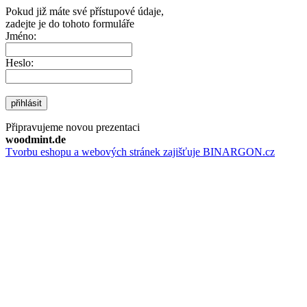
Pokud již máte své přístupové údaje,
zadejte je do tohoto formuláře
Jméno:
Heslo:
přihlásit
Připravujeme novou prezentaci
woodmint.de
Tvorbu eshopu a webových stránek zajišťuje BINARGON.cz