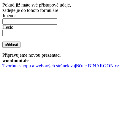
Pokud již máte své přístupové údaje,
zadejte je do tohoto formuláře
Jméno:
Heslo:
přihlásit
Připravujeme novou prezentaci
woodmint.de
Tvorbu eshopu a webových stránek zajišťuje BINARGON.cz