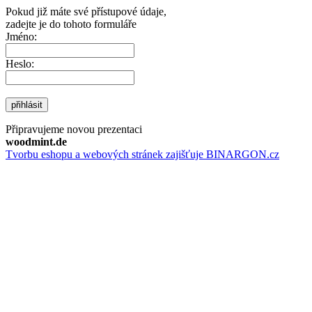
Pokud již máte své přístupové údaje,
zadejte je do tohoto formuláře
Jméno:
Heslo:
přihlásit
Připravujeme novou prezentaci
woodmint.de
Tvorbu eshopu a webových stránek zajišťuje BINARGON.cz