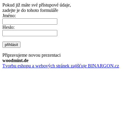
Pokud již máte své přístupové údaje,
zadejte je do tohoto formuláře
Jméno:
Heslo:
přihlásit
Připravujeme novou prezentaci
woodmint.de
Tvorbu eshopu a webových stránek zajišťuje BINARGON.cz