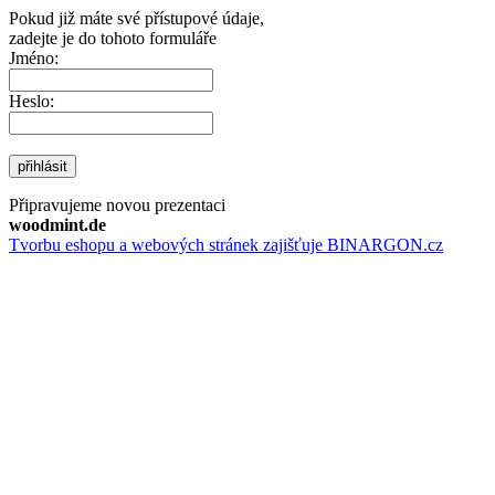
Pokud již máte své přístupové údaje,
zadejte je do tohoto formuláře
Jméno:
Heslo:
přihlásit
Připravujeme novou prezentaci
woodmint.de
Tvorbu eshopu a webových stránek zajišťuje BINARGON.cz