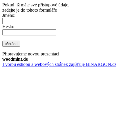
Pokud již máte své přístupové údaje,
zadejte je do tohoto formuláře
Jméno:
Heslo:
přihlásit
Připravujeme novou prezentaci
woodmint.de
Tvorbu eshopu a webových stránek zajišťuje BINARGON.cz