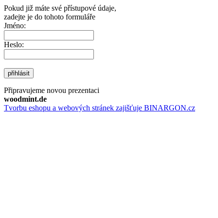
Pokud již máte své přístupové údaje,
zadejte je do tohoto formuláře
Jméno:
Heslo:
přihlásit
Připravujeme novou prezentaci
woodmint.de
Tvorbu eshopu a webových stránek zajišťuje BINARGON.cz