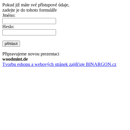
Pokud již máte své přístupové údaje,
zadejte je do tohoto formuláře
Jméno:
Heslo:
přihlásit
Připravujeme novou prezentaci
woodmint.de
Tvorbu eshopu a webových stránek zajišťuje BINARGON.cz