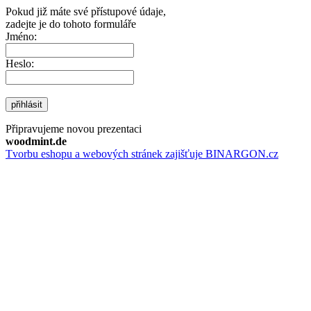
Pokud již máte své přístupové údaje,
zadejte je do tohoto formuláře
Jméno:
Heslo:
přihlásit
Připravujeme novou prezentaci
woodmint.de
Tvorbu eshopu a webových stránek zajišťuje BINARGON.cz