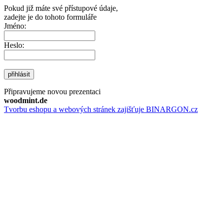
Pokud již máte své přístupové údaje,
zadejte je do tohoto formuláře
Jméno:
Heslo:
přihlásit
Připravujeme novou prezentaci
woodmint.de
Tvorbu eshopu a webových stránek zajišťuje BINARGON.cz