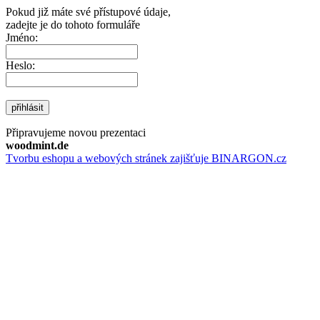
Pokud již máte své přístupové údaje,
zadejte je do tohoto formuláře
Jméno:
Heslo:
přihlásit
Připravujeme novou prezentaci
woodmint.de
Tvorbu eshopu a webových stránek zajišťuje BINARGON.cz