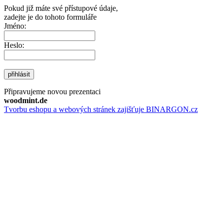
Pokud již máte své přístupové údaje,
zadejte je do tohoto formuláře
Jméno:
Heslo:
přihlásit
Připravujeme novou prezentaci
woodmint.de
Tvorbu eshopu a webových stránek zajišťuje BINARGON.cz