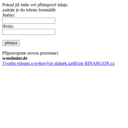
Pokud již máte své přístupové údaje,
zadejte je do tohoto formuláře
Jméno:
Heslo:
přihlásit
Připravujeme novou prezentaci
woodmint.de
Tvorbu eshopu a webových stránek zajišťuje BINARGON.cz